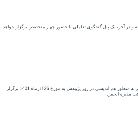
وعات تخصصی برند پرداخته و در آخر، یک پنل گفتگوی تعاملی با حضور چهار متخصص برگزار خواهد
آغاز به کار کمیسیون‌های آموزش و قیمت‌گذاری به گزارش انجمن تحقیقات بازاریابی ایران: پیرو جلسه‌ای که مدیران عامل شرکت‌های تحقیقات بازار به منظور هم اندیشی در روز پژوهش به مورخ 26 آذرماه 1401 برگزار
ئت مدیره انجمن