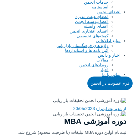
خدمات انجمن
اساسنامه
اعضای انجمن
اعضای هیئت مدیره
اعضا پیوسته انجمن
اعضای وابسته
اعضای افتخاری انجمن
کمیته‌های تخصصی
منابع اطلاعاتی
واژه های فرهنگستان بازاریابی
آئین نامه ها و استانداردها
اخبار و دانش
مقالات
رویدادهای انجمن
اخبار
تماس با ما
فرم عضویت در انجمن
از
مدیریت ایمرا
/
20/05/2023
دوره آموزشی MBA
ثبت‌نام اولین دوره MBA تبلیغات (با ظرفیت محدود) شروع شد.