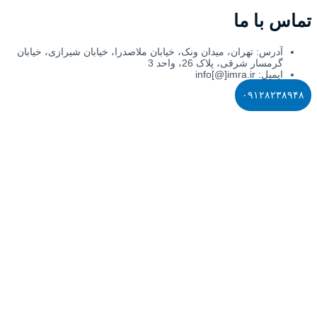
ا ما
س: تهران، میدان ونک، خیابان ملاصدرا، خیابان شیرازی، خیابان
ار شرقی، پلاک 26، واحد 3
info[@]imra
۰۹۱۲۸
ق این وب‌سایت متعلق به انجمن تحقیقات بازاریابی ایران است.
یت توسط شرکت
ReLOOQ
طراحی شده
است.