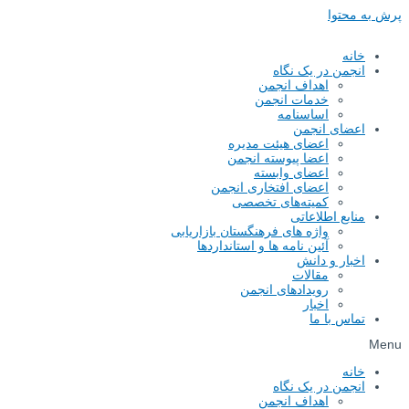
توا
ه
من در یک نگاه
اهداف انجمن
خدمات انجمن
اساسنامه
ای انجمن
اعضای هیئت مدیره
اعضا پیوسته انجمن
اعضای وابسته
اعضای افتخاری انجمن
کمیته‌های تخصصی
ع اطلاعاتی
واژه های فرهنگستان بازاریابی
آئین نامه ها و استانداردها
ار و دانش
مقالات
رویدادهای انجمن
اخبار
س با ما
ه
من در یک نگاه
اهداف انجمن