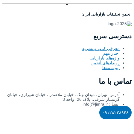
انجمن تحقیقات بازاریابی ایران
دسترسی سریع
معرفی کتاب و نشریه
اخبار مهم
واژه‌های بازاریابی
رویدادهای انجمن
آیین‌نامه‌ها
تماس با ما
آدرس: تهران، میدان ونک، خیابان ملاصدرا، خیابان شیرازی، خیابان
گرمسار شرقی، پلاک 26، واحد 3
ایمیل: info[@]imra.ir
۰۹۱۲۸۲۳۸۹۴۸
تمامی حقوق این وب‌سایت متعلق به انجمن تحقیقات بازاریابی ایران است.
(کپی رایت 1401) | وب سایت توسط شرکت
ReLOOQ
طراحی شده
است.