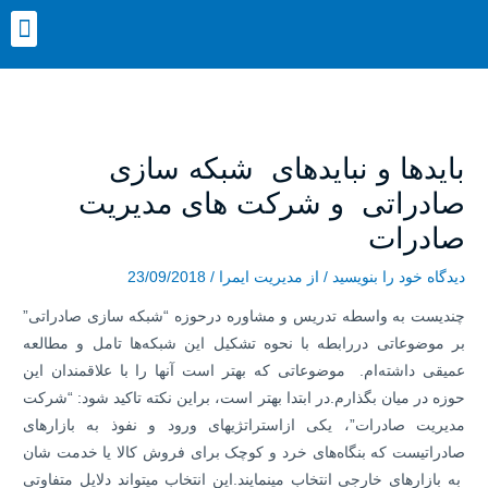
رش
nu
ه
حتوا
پیمایش
نوشته
بایدها و نبایدهای شبکه سازی
صادراتی و شرکت های مدیریت
صادرات
دیدگاه‌ خود را بنویسید
/ از
مدیریت ایمرا
/
23/09/2018
چندیست به واسطه تدریس و مشاوره درحوزه “شبکه سازی صادراتی”
بر موضوعاتی دررابطه با نحوه تشکیل این شبکه‌ها تامل و مطالعه
عمیقی داشته‌ام. موضوعاتی که بهتر است آنها را با علاقمندان این
حوزه در میان بگذارم.در ابتدا بهتر است، براین نکته تاکید شود: “شرکت
مدیریت صادرات”، یکی ازاستراتژیهای ورود و نفوذ به بازارهای
صادراتیست که بنگاه‌های خرد و کوچک برای فروش کالا یا خدمت شان
به بازارهای خارجی انتخاب می­نمایند.این انتخاب می­تواند دلایل متفاوتی