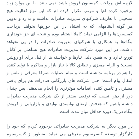
لازمه اش پرداخت کمیسیون فروش باشد، نمی­ بینند. با این موارد زیاد
برخورد کرده ­ام؛ و مرتب تکرار کرده­ ام که این نوع فعالیت هیچ
سنخیتی با تعاریف شرکتهای مدیریت صادرات نداشته و ندارد و تدوین
هر گونه آیین­نامه­ای که به اشتباه در این حوزه­ها بخواهد پرداخت
کمیسیون‌ها را الزامی نماید کاملا اشتباه بوده و نتیجه ای جز خودداری
بنگاه‌ها به همکاری با شرکت­های مدیریت صادرات را در پی نخواهد
داشت. در این مورد شرکت مدیریت صادرات هیچ تسلطی بر کانال
توزیع ندارد و به همین دلیل نیازها و خواسته ها از قبل برای او روشن
نیست؛ و الزام ممیزی و تطابق کالا با نیاز بازار و مذاکره با تولید کننده
را هم در برنامه نداشته است و تمام عملیات صرفا معرفی و تلفن و
انتقال پیام است! حتی شرکت های بازرگانی صادرات هم برای یافتن
مشتری و تامین کننده اقدامات موثرتری را انجام می‌دهند. پس چندان
دور از ذهن نیست که توقعی بیشتر از یک شرکت مدیریت صادرات
داشته باشیم که هدفش ارتقای توانمندی تولیدی و بازاریابی و فروش
بنگاه در یک دوره حداقل میان مدت است.
در مورد دیگر به شرکت مدیریت صادراتی برخورد کردم که خود را
کارگزار توسعه کنسرسیوم معرفی می ­نماید. منظور از کنسرسیوم