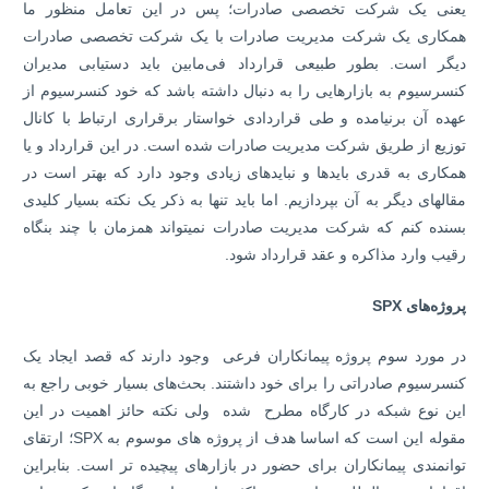
یعنی یک شرکت تخصصی صادرات؛ پس در این تعامل منظور ما
همکاری یک شرکت مدیریت صادرات با یک شرکت تخصصی صادرات
دیگر است. بطور طبیعی قرارداد فی‌مابین باید دستیابی مدیران
کنسرسیوم به بازارهایی را به دنبال داشته باشد که خود کنسرسیوم از
عهده آن برنیامده و طی قراردادی خواستار برقراری ارتباط با کانال
توزیع از طریق شرکت مدیریت صادرات شده است. در این قرارداد و یا
همکاری به قدری بایدها و نبایدهای زیادی وجود دارد که بهتر است در
مقاله­ای دیگر به آن بپردازیم. اما باید تنها به ذکر یک نکته بسیار کلیدی
بسنده­ کنم که شرکت مدیریت صادرات نمی­تواند همزمان با چند بنگاه
رقیب وارد مذاکره و عقد قرارداد شود.
پروژه‌های
SPX
در مورد سوم پروژه پیمانکاران فرعی وجود دارند که قصد ایجاد یک
کنسرسیوم صادراتی را برای خود داشتند. بحث‌های بسیار خوبی راجع به
این نوع شبکه در کارگاه مطرح شده ولی نکته حائز اهمیت در این
مقوله این است که اساسا هدف از پروژه ­های موسوم به SPX؛ ارتقای
توانمندی پیمانکاران برای حضور در بازارهای پیچیده­ تر است. بنابراین