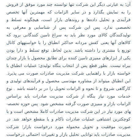
آن؛ به عبارتی دیگر این شرکت تنها توانسته چند مورد موفق از فروش
را به نمایش بگذارد و در سایر الزامات که مهمترین آنها تخصص
فرآیندی و تحلیل داده‌ها و روند‌های بازار است، هیچگونه تسلط و
تخصصی ندارد. پس این شرکت پس از شناسایی و معرفی به
تولیدکنندگان کالای مورد نظر باید به سراغ تامین کنندگانی برود که
کالاهای آنها یعنی کفش مردانه حداکثر انطباق را با خواسته­های کانال
توزیع یا مشتری را داشته باشد. بدین لحاظ، توقع تسلط و دارا بودن
یکی از ابزارهای ممیزی تامین کننده برای تطابق محصول با بازار چندان
بیراه نیست. بطور قطع پس از انتخاب بنگاه تولیدی؛ عملیات انطباق با
خواسته بازار با راهنمایی شرکت مدیریت صادرات صورت می­ پذیرد.
این انطباق می­تواند از مشاوره مهندسی محصول و فرآیندهای تولیدی و
کارگاهی شروع و تا نحوه و الزامات تحویل را در بر داشته باشد . نوع
خدمات مورد نیاز بنگاه از شرکت مدیریت صادرات باید براساس
الزامات بازار و ممیزی صورت گرفته مشخص شود. پس حوزه تخصص­
های مورد نیاز در این شرکت مدیریت صادرات کاملا مشخص است و با
کوچکترین اشتباهی عملیات صادرات ناکام و یا منقطع خواهد شد. در
صورت موفقیت و تحویل محموله مورد درخواست بازار؛ شرکت
مدیریت صادرات باید توانایی تحلیل بازار و تغییرات احتمالی درخواست