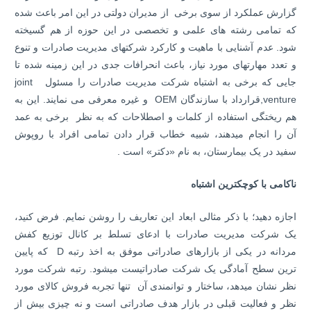
گزارش عملکرد از سوی برخی از مدیران دولتی در این امر باعث شده
که تمامی رشته­ های علمی و تخصصی در این حوزه از هم گسیخته
شود. عدم آشنایی با ماهیت و کارکرد شرکت­های مدیریت صادرات و تنوع
و تعدد مهارت­های مورد نیاز، باعث انحرافات جدی در این زمینه شده تا
جایی که برخی به اشتباه شرکت مدیریت صادرات را مسئول joint
venture,قرارداد با سازندگان OEM و غیره معرفی می­ نمایند. این به
هم ریختگی استفاده از کلمات و اصطلاحات که به نظر برخی به عمد
آن را انجام می­دهند، شبیه خطاب قرار دادن تمامی افراد با روپوش
سفید در یک بیمارستان، به نام «دکتر» است .
ناکامی با کوچکترین اشتباه
اجازه دهید؛ با ذکر مثالی ابعاد این تعاریف را روشن نمایم. فرض کنید،
یک شرکت مدیریت صادرات با ادعای تسلط بر کانال توزیع کفش
مردانه در یکی از بازارهای صادراتی موفق به اخذ رتبه D که پایین
ترین سطح آمادگی یک شرکت صادراتیست می­شود. رتبه شرکت مورد
نظر نشان می­دهد، ساختار و توانمندی آن تنها تجربه فروش کالای مورد
نظر و فعالیت قبلی در بازار هدف صادراتی است و نه چیزی بیش از