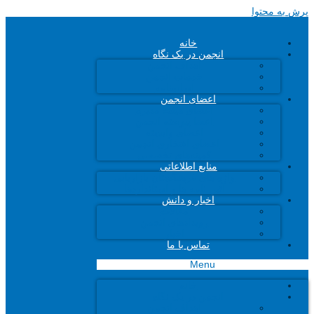
پرش به محتوا
خانه
انجمن در یک نگاه
اهداف انجمن
خدمات انجمن
اساسنامه
اعضای انجمن
اعضای هیئت مدیره
اعضا پیوسته انجمن
اعضای وابسته
اعضای افتخاری انجمن
کمیته‌های تخصصی
منابع اطلاعاتی
واژه های فرهنگستان بازاریابی
آئین نامه ها و استانداردها
اخبار و دانش
مقالات
رویدادهای انجمن
اخبار
تماس با ما
Menu
خانه
انجمن در یک نگاه
اهداف انجمن