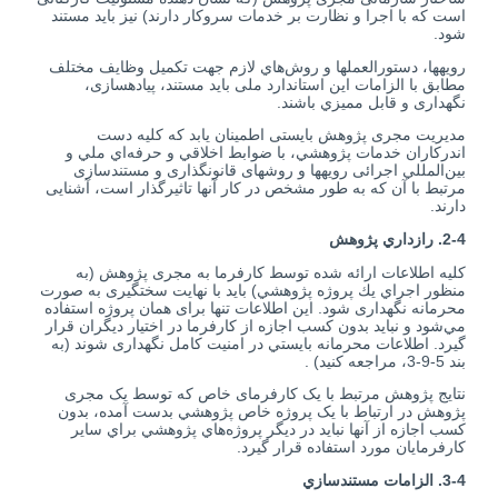
است که با اجرا و نظارت بر خدمات سروکار دارند) نیز باید مستند
شود.
رویه­ها، دستورالعمل­ها و روش‌هاي لازم جهت تكميل وظايف مختلف
مطابق با الزامات اين استاندارد ملی باید مستند، پیاده­سازی،
نگهداری و قابل مميزي باشند.
مديريت مجری پژوهش بايستی اطمينان یابد كه کلیه دست
اندرکاران خدمات پژوهشي، با ضوابط اخلاقي و حرفه‌اي ملي و
بين‌المللي اجرائی رویه­ها و روش­های قانون­گذاری و مستندسازی
مرتبط با آن که به طور مشخص در كار آن­ها تاثیرگذار است، آشنایی
دارند.
2-4. رازداري پژوهش
كليه اطلاعات ارائه شده توسط کارفرما به مجری پژوهش (به
منظور اجراي يك پروژه پژوهشي) بايد با نهایت سخت­گیری به صورت
محرمانه نگهداری شود. اين اطلاعات تنها برای همان پروژه استفاده
مي‌شود و نبايد بدون کسب اجازه از کارفرما در اختیار دیگران قرار
گيرد. اطلاعات محرمانه بايستي در امنیت کامل نگهداری شوند (به
بند 5-9-3، مراجعه كنيد) .
نتايج پژوهش مرتبط با یک کارفرمای خاص كه توسط یک مجری
پژوهش در ارتباط با یک پروژه خاص پژوهشي بدست آمده، بدون
کسب اجازه از آنها نبايد در دیگر پروژه‌هاي پژوهشي براي ساير
کارفرمایان مورد استفاده قرار گيرد.
3-4. الزامات مستندسازي