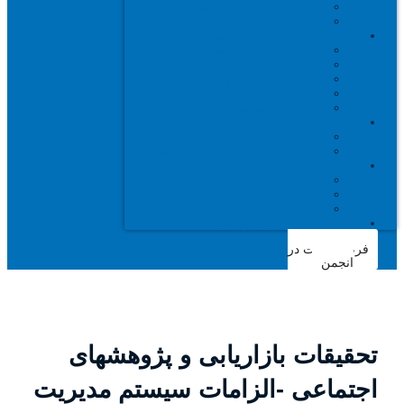
خدمات انجمن
اساسنامه
اعضای انجمن
اعضای هیئت مدیره
اعضا پیوسته انجمن
اعضای وابسته
اعضای افتخاری انجمن
کمیته‌های تخصصی
منابع اطلاعاتی
واژه های فرهنگستان بازاریابی
آئین نامه ها و استانداردها
اخبار و دانش
مقالات
رویدادهای انجمن
اخبار
تماس با ما
فرم عضویت در
انجمن
تحقیقات بازاریابی و پژوهشهای
اجتماعی -الزامات سيستم مديريت