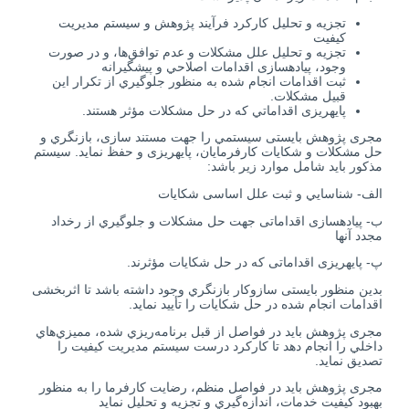
تجزيه و تحليل كاركرد فرآيند پژوهش و سيستم مديريت
كيفيت
تجزيه و تحليل علل مشكلات و عدم توافق‌ها، و در صورت
وجود، پیاده­سازی اقدامات اصلاحي و پيشگيرانه
ثبت اقدامات انجام شده به منظور جلوگيري از تكرار این
قبیل مشكلات.
پایه­ریزی اقداماتي كه در حل مشكلات مؤثر هستند.
مجری پژوهش بايستی سيستمي را جهت مستند سازی، بازنگري و
حل مشكلات و شكايات کارفرمایان، پایه­ریزی و حفظ نمايد. سيستم
مذكور بايد شامل موارد زیر باشد:
الف- شناسايي و ثبت علل اساسی شكايات
ب- پیاده­سازی اقداماتی جهت حل مشكلات و جلوگيري از رخداد
مجدد آن­ها
پ- پایه­ریزی اقداماتی که در حل شكايات مؤثرند.
بدین منظور بایستی سازوکار بازنگري وجود داشته باشد تا اثربخشی
اقدامات انجام شده در حل شكايات را تأیید نماید.
مجری پژوهش بايد در فواصل از قبل برنامه‌ريزي شده، مميزي‌هاي
داخلي را انجام دهد تا كاركرد درست سيستم مديريت كيفيت را
تصدیق نماید.
مجری پژوهش بايد در فواصل منظم، رضايت کارفرما را به منظور
بهبود كيفيت خدمات، اندازه‌گيري و تجزيه و تحليل نماید