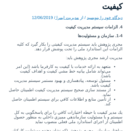
كيفيت
دیدگاه‌ خود را بنویسید
/ از
مدیریت ایمرا
/
12/06/2019
4
.
الزامات سيستم مديريت كيفيت
1-4
.
سازمان و مسئوليت‌ها
مجری پژوهش بايد سيستم مديريت كيفيتی را بكار گيرد كه کلیه
الزامات اين استاندارد ملی را تحت پوشش ‌قرار دهد.
مديريت ارشد مجری پژوهش بايد:
متعهد به ارائه خدمات با كيفيت به کارفرما باشد (اين امر
مي‌تواند شامل بيانيه خط مشي کیفیت و اهداف كيفيت
باشد).
مسئول توسعه، پیاده­سازی و بهبود مستمر سيستم مديريت
كيفيت باشد.
از مستند سازی صحیح سيستم مديريت كيفيت اطمينان حاصل
نماید.
از تأمين منابع و اطلاعات كافي براي سيستم اطمينان حاصل
کند.
يك مدير كيفيت با حیطه اختيارات كافي را براي پاسخگویی به كل
سيستم و با مسئولیت سازماندهي مميزي داخلي به منظور حصول
اطمينان از اجرای استاندارد ملی فعلی منصوب نماید
ساختار سازمانی مجری پژوهش (که نشان دهنده مسئوليت كاركنانی