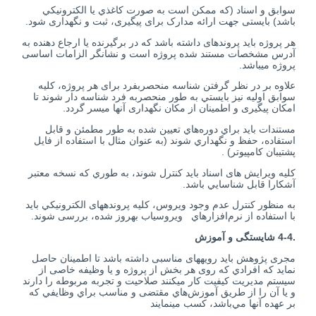
سوابق و اسناد (كه ممكن است به صورت كاغذي يا الكترونيكي
باشد) بایستی جهت ارائه مدارک برای پیگیری، ثبت و نگهداری شود.
هر پروژه بايد پرونده­ای داشته باشد که در برگیرنده یا ارجاع دهنده به
آدرس مشخصات مستند شده پروژه است و نشانگر الزامات اساسی
پروژه می­باشد.
علاوه بر در نظر گرفتن شناسه منحصربفرد برای هر پروژه، کلیه
سوابق اولیه نیز بايستي به طور منحصربه فرد شناسه دار شوند تا
امکان پیگیری و اطمینان از مکان نگهداری آن­ها میسر گردد.
مستندات بايد براي دوره‌هاي تعیین شده به طور مطمئن و قابل
استفاده، حفظ و نگهداري شوند (به عنوان مثال با استفاده از فايل
پشتيبان كامپيوتر) .
کلیه ویرایش های اسناد بايد كنترل شوند، به طوري كه نسخه معتبر
آشکارا قابل شناسايي باشد.
به منظور کنترل عدم وجود ویروس، کلیه پرونده­های الكترونيكي بايد
با استفاده از نرم‌افزارهاي ويروس­یاب به­روز شده، بررسی شوند.
.4-4 شایستگی و آموزش
مجری پژوهش بايد رویه­های مناسبی داشته باشد تا اطمینان حاصل
نماید که افرادي كه روی هر بخش از پروژه و یا وظیفه خاصی از
سيستم مديريت كيفيت کار می­کنند صلاحيت و تجربه مربوطه را دارند
و یا آن را از طریق آموزش‌هاي مقتضی و مناسب براي وظايفي كه
بر عهده آن­ها مي‌باشد، کسب می­نمایند