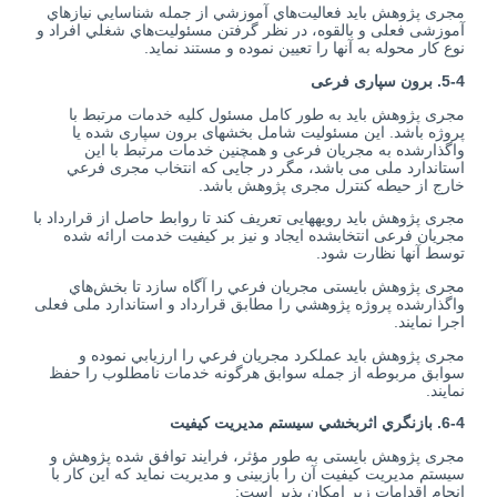
مجری پژوهش بايد فعاليت‌هاي آموزشي از جمله شناسايي نيازهاي
آموزشی فعلی و بالقوه، در نظر گرفتن مسئوليت‌هاي شغلي افراد و
نوع كار محوله به آن­ها را تعیین نموده و مستند نمايد.
5-4. برون سپاری فرعی
مجری پژوهش بايد به طور كامل مسئول کلیه خدمات مرتبط با
پروژه باشد. این مسئولیت شامل بخشهای برون سپاری شده یا
واگذارشده به مجریان فرعی و همچنین خدمات مرتبط با اين
استاندارد ملی می باشد، مگر در جایی كه انتخاب مجری فرعي
خارج از حیطه كنترل مجری پژوهش ‌باشد.
مجری پژوهش بايد رویه­هایی تعريف كند تا روابط حاصل از قرارداد با
مجریان فرعی انتخاب‏شده ايجاد و نيز بر كيفيت خدمت ارائه شده
توسط آن­ها نظارت شود.
مجری پژوهش بایستی مجریان فرعي را آگاه سازد تا بخش‌هاي
واگذارشده پروژه پژوهشي را مطابق قرارداد و استاندارد ملی فعلی
اجرا نمايند.
مجری پژوهش بايد عملكرد مجریان فرعي را ارزيابي نموده و
سوابق مربوطه از جمله سوابق هرگونه خدمات نامطلوب را حفظ
نمایند.
6-4. بازنگري اثربخشي سيستم مديريت كيفيت
مجری پژوهش بایستی به طور مؤثر، فرایند توافق شده پژوهش و
سيستم مديريت كيفيت آن را بازبینی و مدیریت نماید كه اين كار با
انجام اقدامات زیر امکان پذیر است: