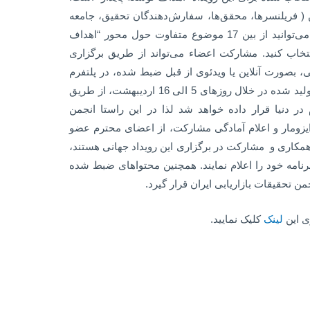
 ( فریلنسرها، محقق‌ها، سفارش‌دهندگان تحقیق، جامعه
نخبگان و …) را به خود جذب کند. شما می‌توانید از بین 17 موضوع متفاوت حول محور “اهداف
تخاب کنید. مشارکت اعضاء می‌تواند از طریق برگزاری
 بصورت آنلاین یا ویدئوی از قبل ضبط شده، در پلتفرم
انتخابی اعضاء صورت بگیرد. محتواهای تولید شده در خلال روزهای 5 الی 16 اردیبهشت، از طریق
م در دنیا قرار داده خواهد شد لذا در این راستا انجمن
 ایزومار و اعلام آمادگی مشارکت، از اعضای محترم عضو
همکاری و مشارکت در برگزاری این رویداد جهانی هستند،
ه 1400/12/23 آمادگی و برنامه خود را اعلام نمایند. همچنین محتواهای ضبط شده
ی این
لینک
کلیک نمایید.