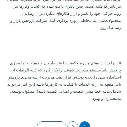
نیز تاثیر گذاشته است. چنین تاثیری باعث شده که کسب وکارها نیز
روند حرکتی خود را تغییر و از راهکارهای دیگری برای رساندن
محصولات‌شان به مخاطبان بهره برداری کنند. شرکت پژوهش بازار و
رسانه امروز
4. الزامات سيستم مديريت كيفيت 1-4. سازمان و مسئوليت‌ها مجری
پژوهش بايد سيستم مديريت كيفيتی را بكار گيرد كه کلیه الزامات اين
استاندارد ملی را تحت پوشش ‌قرار دهد. مديريت ارشد مجری پژوهش
بايد: متعهد به ارائه خدمات با كيفيت به کارفرما باشد (اين امر مي‌تواند
شامل بيانيه خط مشي کیفیت و اهداف كيفيت باشد). مسئول توسعه،
پیاده­سازی و بهبود