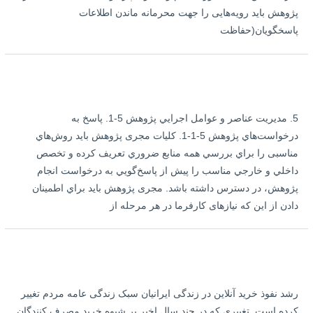
پژوهش باید رویه‌هایی را جهت محرمانه ماندن اطلاعات
پاسخگویان(حفاظت
5. مديريت عناصر و عوامل اجرايي پژوهش 5-1. پاسخ به
درخواست‌هاي پژوهش 5-1-1. كليات مجری پژوهش بايد روش‌هاي
مناسبی را براي بررسي همه منابع ضروري تعريف كرده و تخصص
داخلي و خارجي مناسب را پیش از پاسخ‌گويي به درخواست انجام
پژوهش، در دسترس داشته باشد. مجری پژوهش بايد براي اطمينان
دادن از اين كه نیازهای کارفرما در هر مرحله از
رشد نفوذ خرید آنلاین در زندگی ایرانیان سبک زندگی عامه مردم تغییر
کرده است. تغییری که در چند سال اخیر بر شیوه خرید مصرف کنندگان