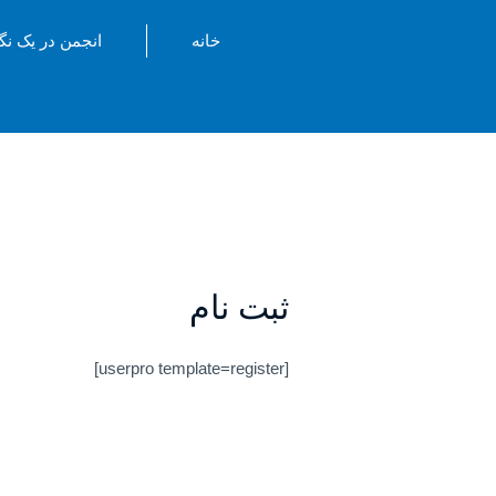
رش
خانه
انجمن در یک نگ
ه
حتوا
ثبت نام
[userpro template=register]