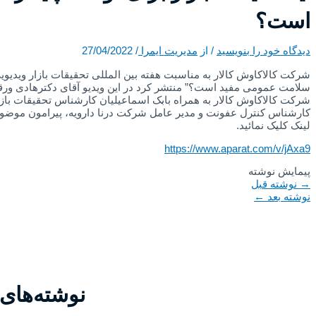
است؟
دیدگاه‌ خود را بنویسید
/ از
مدیریت ایمرا
/
27/04/2022
شرکت کالاکاوش کالار به مناسبت هفته بین المللی تحقیقات بازار ویدیویی 
سلامت عمومی مفید است؟” منتشر کرد در این ویدیو آقای دکترهادی ورق
شرکت کالاکاوش کالار به همراه بابک اسماعیلیان کارشناس تحقیقات بازا
کارشناس کنترل عفونت و مدیر عامل شرکت درنا دارویه، پیرامون موضوع
لینک کلیک نمائید.
https://www.aparat.com/v/jAxa9
پیمایش نوشته
→
نوشته قبل
نوشته بعد
←
نوشته‌های