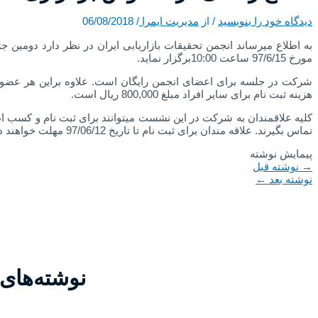
دیدگاه‌ خود را بنویسید
/ از
مدیریت ایمرا
/
06/08/2018
به اطلاع می­رساند انجمن تحقیقات­ بازاریابی­ ایران در نظر دارد دومی
مورخ 97/6/15 ساعت 10:00برگزار نماید.
شرکت در جلسه برای اعضای انجمن رایگان است. علاوه ­بر­این هر عضو حقو
هزینه ثبت ­نام برای سایر افراد مبلغ 800,000 ريال است.
کلیه علاقمندان به شرکت در این نشست می­توانند برای ثبت ­نام و کسب ا
تماس بگیرند. علاقه ­مندان برای ثبت­ نام تا تاریخ 97/06/12 مهلت خواهند داشت. محل برگزاری متعاقباً اعلام خواهد شد.
پیمایش نوشته
→
نوشته قبل
نوشته بعد
←
نوشته‌های