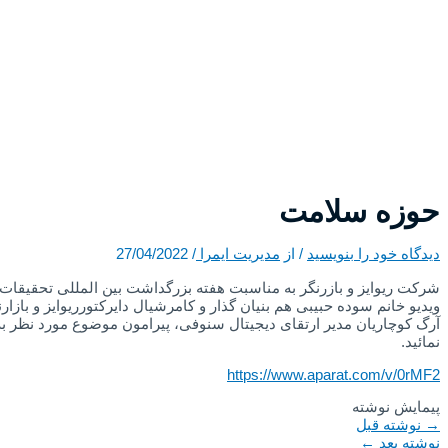
حوزه سلامت
دیدگاه‌ خود را بنویسید
/ از
مدیریت ایمرا
/
27/04/2022
شرکت ریوایز و بازرنگر به مناسبت هفته بزرگداشت بین المللی تحقیقات با
ویدیو خانم سوده حبیبی هم بنیان گذار و کامرشیال دایرکتورریوایز و بازار
آرگ کوچاریان مدیر ارتقای دیجیتال سنوفی، پیرامون موضوع مورد نظر به 
نمائید.
https://www.aparat.com/v/0rMF2
پیمایش نوشته
→
نوشته قبل
نوشته بعد
←