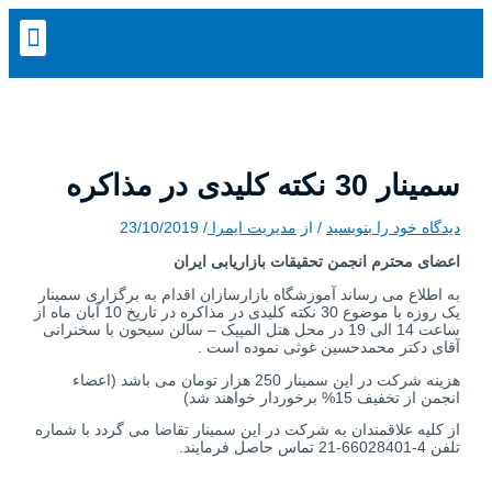
پرش
نام*
اینجا
پیمایش
وبگاه
ایمیل*
ج
به
نوشته
بنویسید…
enu
محتوا
س
ت
ج
و
ب
سمینار 30 نکته کلیدی در مذاکره
ر
ا
دیدگاه‌ خود را بنویسید
/ از
مدیریت ایمرا
/
23/10/2019
ی
اعضای محترم انجمن تحقیقات بازاریابی ایران
:
به اطلاع می رساند آموزشگاه بازارسازان اقدام به برگزاری سمینار
یک روزه با موضوع 30 نکته کلیدی در مذاکره در تاریخ 10 آبان ماه از
ساعت 14 الی 19 در محل هتل المپیک – سالن سیحون با سخنرانی
آقای دکتر محمدحسین غوثی نموده است .
هزینه شرکت در این سمینار 250 هزار تومان می باشد (اعضاء
انجمن از تخفیف 15% برخوردار خواهند شد)
از کلیه علاقمندان به شرکت در این سمینار تقاضا می گردد با شماره
تلفن 4-66028401-21 تماس حاصل فرمایند.