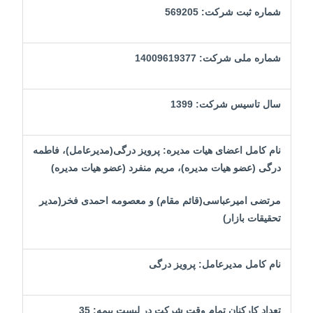
شماره ثبت شرکت: 569205
شماره ملی شرکت:
14009619377
سال تاسیس شرکت: 1399
نام کامل اعضای هیات مدیره: پرویز درگی(مدیرعامل)، فاطمه
درگی (عضو هیات مدیره)، مریم منفرد (عضو هیات مدیره)
مرتضی امیرعباسی(قائم مقام) و معصومه احمدی فخر(مدیر
تحقیقات بازار)
نام کامل مدیرعامل: پرویز درگی
تعداد کارکنان تمام وقت شرکت در لیست بیمه: 35