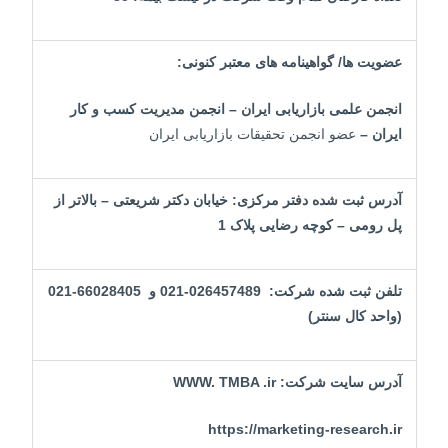
عضویت ها/ گواهینامه های معتبر کنونی:
انجمن علمی بازاریابی ایران – انجمن مدیریت کسب و کار
ایران –
عضو انجمن تحقیقات بازاریابی ایران
آدرس ثبت شده دفتر مرکزی: خیابان دکتر شریعتی
–
بالاتر از
پل رومی
–
کوچه رضایی پلاک 1
تلفن ثبت شده شرکت: 026457489-021 و 66028405-021
(واحد کال سنتر)
آدرس سایت شرکت
:
WWW. TMBA .ir
https://marketing-research.ir