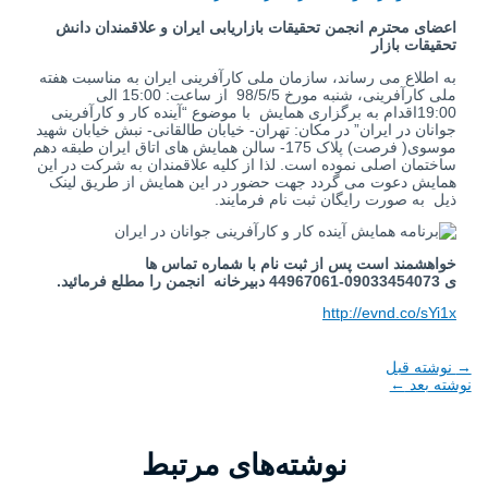
اعضای محترم انجمن تحقیقات بازاریابی ایران و علاقمندان دانش
تحقیقات بازار
به اطلاع می رساند، سازمان ملی کارآفرینی ایران به مناسبت هفته
ملی کارآفرینی، شنبه مورخ 98/5/5 از ساعت: 15:00 الی
19:00اقدام به برگزاری همایش با موضوع “آینده کار و کارآفرینی
جوانان در ایران” در مکان: تهران- خیابان طالقانی- نبش خیابان شهید
موسوی( فرصت) پلاک 175- سالن همایش های اتاق ایران طبقه دهم
ساختمان اصلی نموده است. لذا از کلیه علاقمندان به شرکت در این
همایش دعوت می گردد جهت حضور در این همایش از طریق لینک
ذیل به صورت رایگان ثبت نام فرمایند.
خواهشمند است پس از ثبت نام با شماره تماس ها
ی 09033454073-44967061 دبیرخانه
انجمن را مطلع فرمائید.
http://evnd.co/sYi1x
→
نوشته قبل
نوشته بعد
←
نوشته‌های مرتبط