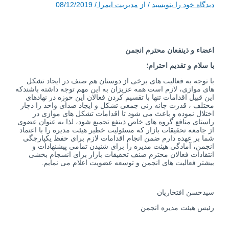
دیدگاه‌ خود را بنویسید
/ از
مدیریت ایمرا
/
08/12/2019
اعضاء و ذینفعان محترم انجمن
با سلام و تقدیم احترام
؛
با توجه به فعالیت های برخی از دوستان هم صنف در ایجاد تشکل
های موازی، لازم است همه عزیزان به این مهم توجه داشته باشندکه
این قبیل اقدامات تنها با تقسیم کردن فعالان این حوزه در نهادهای
مختلف ، قدرت چانه زنی جمعی تشکل و ایجاد صدای واحد را دچار
اختلال نموده و باعث می شود تا اقدامات تشکل های موازی در
راستای منافع گروه های خاص ذینفع تجمیع شود، لذا به عنوان عضوی
از جامعه تحقیقات بازار که مسئولیت خطیر هیئت مدیره را با اعتماد
شما بر عهده دارم ضمن انجام اقدامات لازم برای حفظ یکپارچگی
انجمن، آمادگی هیئت مدیره را برای شنیدن تمامی پیشنهادات و
انتقادات فعالان محترم صنف تحقیقات بازار برای انسجام بخشی
بیشتر فعالیت های انجمن و توسعه عضویت اعلام می نمایم.
سیدحسن افتخاریان
رئیس هیئت مدیره انجمن