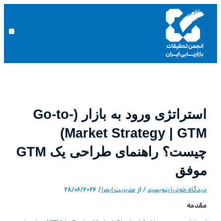
پرش
نام*
اینجا
پیمایش
وبگاه
ایمیل*
ج
به
نوشته
بنویسید…
س
محتوا
ت
nu
ج
و
ب
ر
ا
استراتژی ورود به بازار (Go-to-
ی
:
Market Strategy | GTM)
چیست؟ راهنمای طراحی یک GTM
موفق
دیدگاه‌ خود را بنویسید
/ از
مدیریت ایمرا
/
28/06/2026
مقدمه