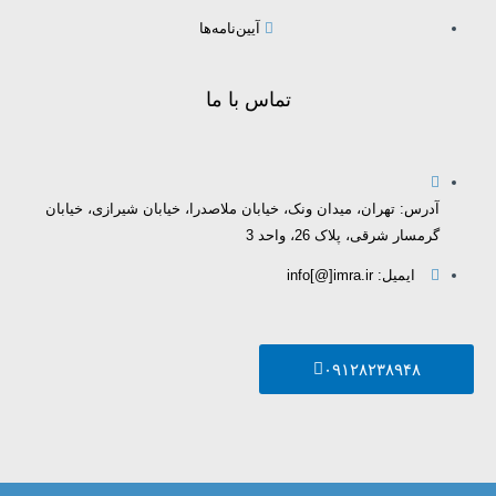
آیین‌نامه‌ها
تماس با ما
آدرس: تهران، میدان ونک، خیابان ملاصدرا، خیابان شیرازی، خیابان
گرمسار شرقی، پلاک 26، واحد 3
ایمیل: info[@]imra.ir
۰۹۱۲۸۲۳۸۹۴۸