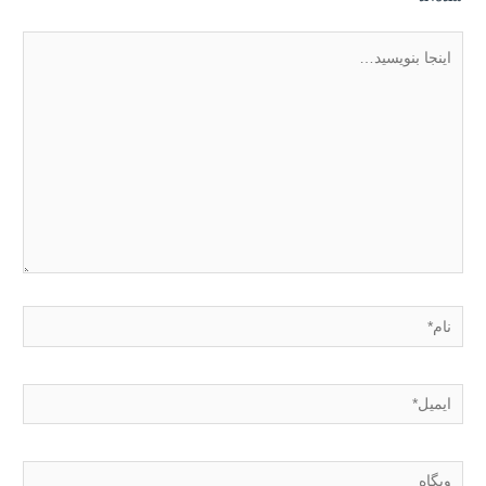
اینجا
بنویسید…
نام*
ایمیل*
وبگاه