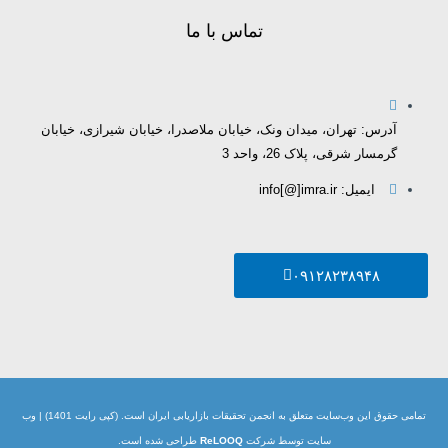
تماس با ما
آدرس: تهران، میدان ونک، خیابان ملاصدرا، خیابان شیرازی، خیابان
گرمسار شرقی، پلاک 26، واحد 3
ایمیل: info[@]imra.ir
۰۹۱۲۸۲۳۸۹۴۸
تمامی حقوق این وب‌سایت متعلق به انجمن تحقیقات بازاریابی ایران است. (کپی رایت 1401) | وب
سایت توسط شرکت
ReLOOQ
طراحی شده است.