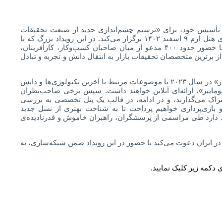
ر آستانه‌ی بیستمین سالگرد تأسیس خود، برای «ترسیم چشم‌اندازی جدید از صنعت تحقیقات
بازاریابی»، رویداد نیم‌روزه‌ی‌ «نسل نو، بینش نو» را در سالن همایش‌های هتل ارم ۹ اسفند ۱۴۰۲ برگزار می‌‌کند. در این رویداد بزرگ که با
حمایت چندین انجمن علمی و صنفی و همین طور ده‌ها برند معتبر و با حضور حدود ۴۰۰ مدعو از میان صاحبان کسب‌وکار، کارآفرینان،
ز برترین متخصصان تحقیقات بازار به انتقال دانش و تجربه و تبادل
در این رویداد، شاهد چند ارائه‌ی برگزیده از آخرین کنگره‌ی انجمن «ایزومار» در سال ۲۰۲۳ با موضوعات مرتبط با آخرین تکنولوژی‌ها و دانش‌
ا بوماییز»، ارائه‌ای آنلاین خواهند داشت. سپس برخی صاحب‌نظران
اشتراک می‌گذارند، و در ادامه، در قالب یک پنل تخصصی به بررسی
بازی‌پردازی خواهیم پرداخت تا به شناخت بهتری از نسل جدید
د دارد طی مراسمی از پرسشگران، راهبران خاموش و قدرنادیده‌ی
ی در ایران دعوت می‌کند با حضور در این رویداد ضمن شبکه‌سازی، به
 دکمه زیر کلیک نمایید.