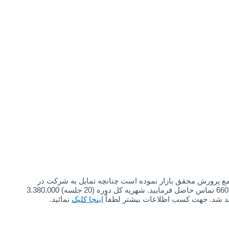
امع پرورش محقق بازار نموده است چنانچه تمایل به شرکت در
دوره های فوق را دارید تا سه شنبه 31 اردیبهشت با شماره تلفن4-66028401 تماس حاصل فرمایید. شهریه کل دوره (20 جلسه) 3.380.000
اینجا کلیک
نمائید.