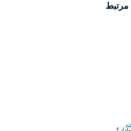
 مرتبط
،
ادار؟