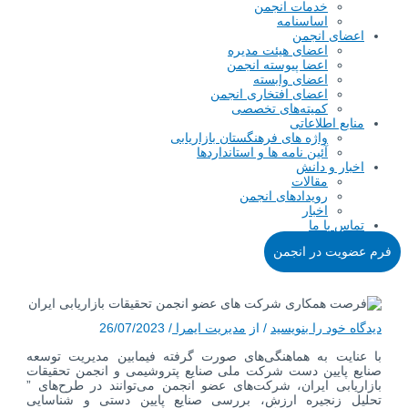
خدمات انجمن
اساسنامه
اعضای انجمن
اعضای هیئت مدیره
اعضا پیوسته انجمن
اعضای وابسته
اعضای افتخاری انجمن
کمیته‌های تخصصی
منابع اطلاعاتی
واژه های فرهنگستان بازاریابی
آئین نامه ها و استانداردها
اخبار و دانش
مقالات
رویدادهای انجمن
اخبار
تماس با ما
فرم عضویت در انجمن
دیدگاه‌ خود را بنویسید
/ از
مدیریت ایمرا
/
26/07/2023
با عنایت به هماهنگی‌های صورت گرفته فیمابین مدیریت توسعه
صنایع پایین دست شرکت ملی صنایع پتروشیمی و انجمن تحقیقات
بازاریابی ایران، شرکت‌های عضو انجمن می‌توانند در طرح‌های ”
تحلیل زنجیره ارزش، بررسی صنایع پایین دستی و شناسایی