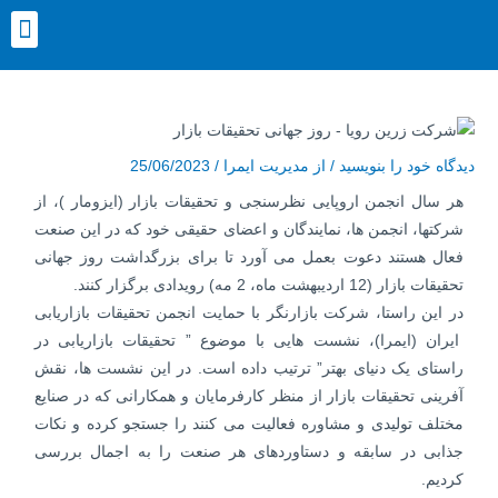
رش
nu
ه
حتوا
پیمایش
نوشته
دیدگاه‌ خود را بنویسید
/ از
مدیریت ایمرا
/
25/06/2023
هر سال انجمن اروپایی نظرسنجی و تحقیقات بازار (ایزومار )، از
شرکتها، انجمن ها، نمایندگان و اعضای حقیقی خود که در این صنعت
فعال هستند دعوت بعمل می آورد تا برای بزرگداشت روز جهانی
تحقیقات بازار (12 اردیبهشت ماه، 2 مه) رویدادی برگزار کنند.
در این راستا، شرکت بازارنگر با حمایت انجمن تحقیقات بازاریابی
ایران (ایمرا)، نشست هایی با موضوع ” تحقیقات بازاریابی در
راستای یک دنیای بهتر” ترتیب داده است. در این نشست ها، نقش
آفرینی تحقیقات بازار از منظر کارفرمایان و همکارانی که در صنایع
مختلف تولیدی و مشاوره فعالیت می کنند را جستجو کرده و نکات
جذابی در سابقه و دستاوردهای هر صنعت را به اجمال بررسی
کردیم.